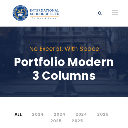
No Excerpt, With Space
Portfolio Modern
3 Columns
ALL
2024
2024
2024
2025
2025
2025