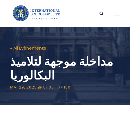
« All Évènements
مداخلة موجهة لتلاميذ
البكالوريا
MAI 29, 2025 @ 8H00
-
17H00