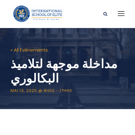
« All Évènements
مداخلة موجهة لتلاميذ
البكالوري
MAI 13, 2025 @ 8H00
-
17H00